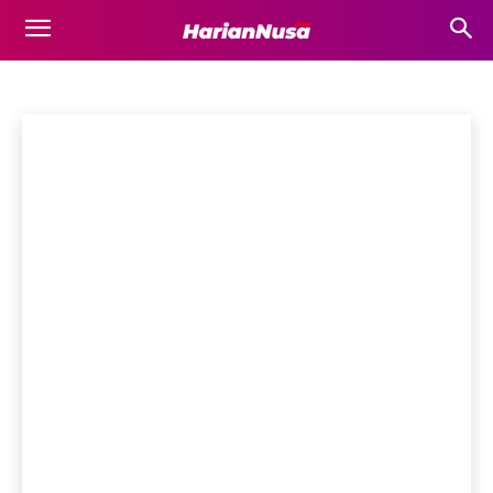
KEUANGAN
Fashion
Hiburan
Kesehatan
Komunitas
Kuliner
Olahraga
Beranda
Gaya Hidup
Keuangan