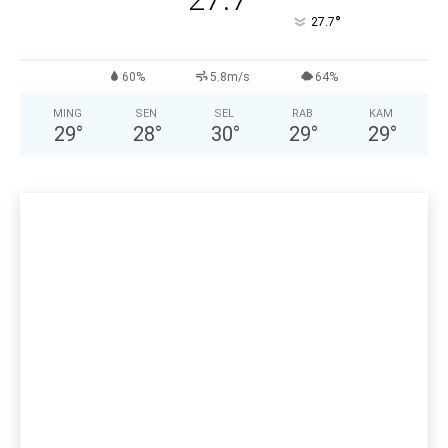
°
27.7
60%
5.8m/s
64%
MING
SEN
SEL
RAB
KAM
29
°
28
°
30
°
29
°
29
°