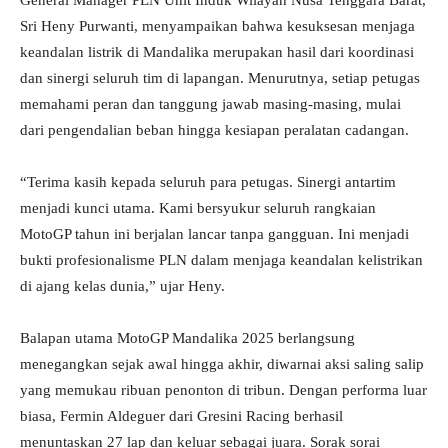
General Manager PLN Unit Induk Wilayah Nusa Tenggara Barat,
Sri Heny Purwanti, menyampaikan bahwa kesuksesan menjaga
keandalan listrik di Mandalika merupakan hasil dari koordinasi
dan sinergi seluruh tim di lapangan. Menurutnya, setiap petugas
memahami peran dan tanggung jawab masing-masing, mulai
dari pengendalian beban hingga kesiapan peralatan cadangan.
“Terima kasih kepada seluruh para petugas. Sinergi antartim
menjadi kunci utama. Kami bersyukur seluruh rangkaian
MotoGP tahun ini berjalan lancar tanpa gangguan. Ini menjadi
bukti profesionalisme PLN dalam menjaga keandalan kelistrikan
di ajang kelas dunia,” ujar Heny.
Balapan utama MotoGP Mandalika 2025 berlangsung
menegangkan sejak awal hingga akhir, diwarnai aksi saling salip
yang memukau ribuan penonton di tribun. Dengan performa luar
biasa, Fermin Aldeguer dari Gresini Racing berhasil
menuntaskan 27 lap dan keluar sebagai juara. Sorak sorai