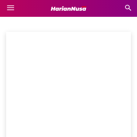
LOMBOK TENGAH
Bima
Bisnis
Business
Destinasi Wisata
Dompu
Ekonomi
Beranda
Lombok Tengah