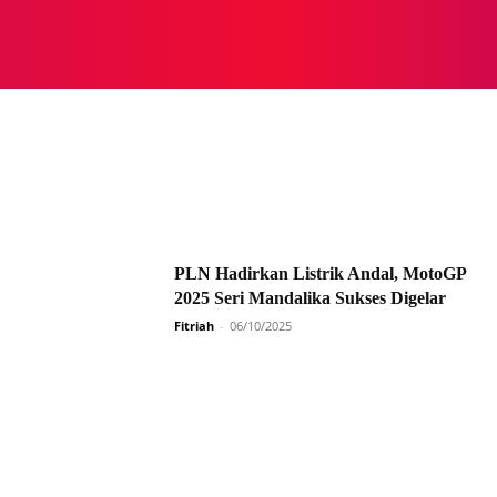
NASIONAL
NASIONAL
NTB
NEWSWIRE
MOR
PLN Hadirkan Listrik Andal, MotoGP
2025 Seri Mandalika Sukses Digelar
Fitriah
-
06/10/2025