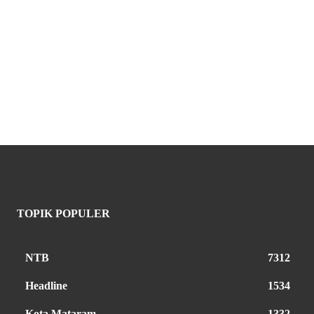
TOPIK POPULER
NTB
7312
Headline
1534
Kota Mataram
1332