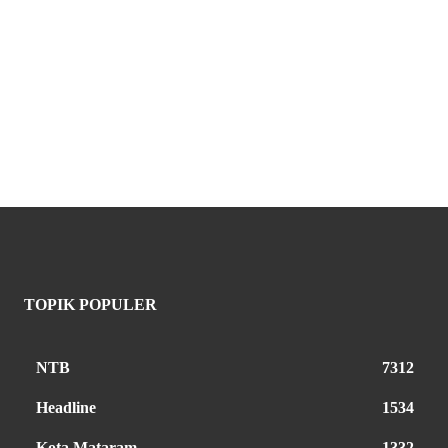
TOPIK POPULER
NTB
7312
Headline
1534
Kota Mataram
1332