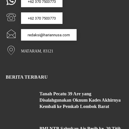
+62 370 7503773
+62 370 7503773
redaksi@hariannusa.com
MATARAM, 83121
BERITA TERBARU
Tanah Pecatu 39 Are yang
Disalahgunakan Oknum Kades Akhirnya
Kembali ke Pemkab Lombok Barat
PMI NTB Salurkan Air Besih ke 20 Titik