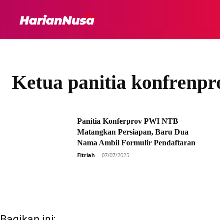
HEADLINE
INTER
Ketua panitia konfren
Panitia Konferprov PWI NTB
Matangkan Persiapan, Baru Dua
Nama Ambil Formulir Pendaftaran
Fitriah
-
07/07/2025
Bagikan ini: