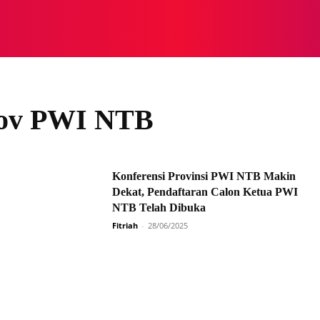
NASIONAL
NASIONAL
NTB
NEWSWIRE
MOR
prov PWI NTB
Konferensi Provinsi PWI NTB Makin
Dekat, Pendaftaran Calon Ketua PWI
NTB Telah Dibuka
Fitriah
-
28/06/2025