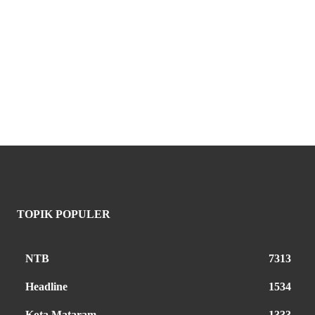
TOPIK POPULER
NTB
7313
Headline
1534
Kota Mataram
1333