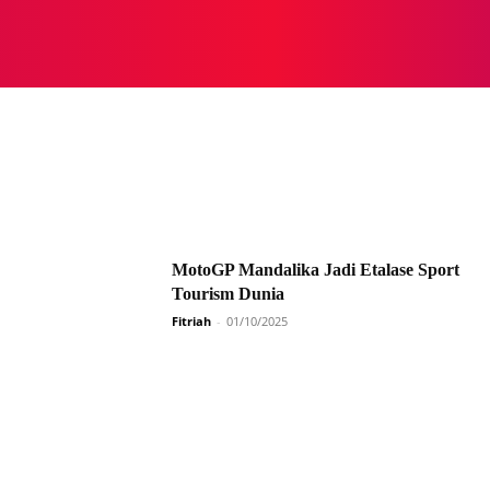
NASIONAL
NASIONAL
NTB
NEWSWIRE
MOR
MotoGP Mandalika Jadi Etalase Sport
Tourism Dunia
Fitriah
-
01/10/2025