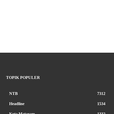
TOPIK POPULER
NTB
7312
Headline
1534
Kota Mataram
1332