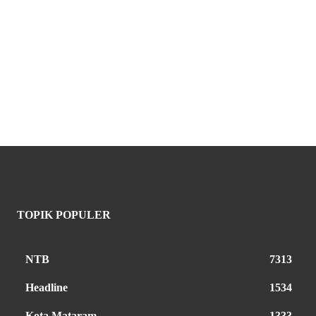
TOPIK POPULER
NTB
7313
Headline
1534
Kota Mataram
1333