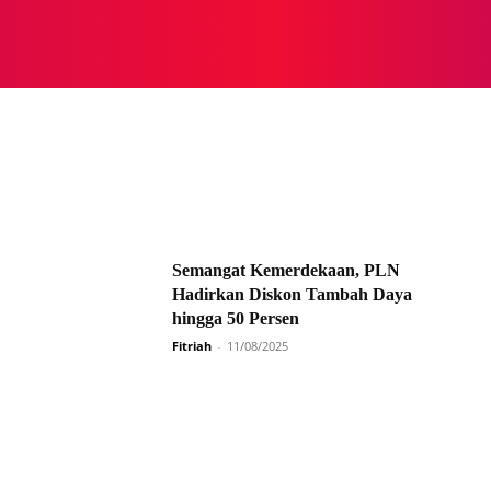
NASIONAL
NASIONAL
NTB
NEWSWIRE
MOR
Semangat Kemerdekaan, PLN
Hadirkan Diskon Tambah Daya
hingga 50 Persen
Fitriah
-
11/08/2025