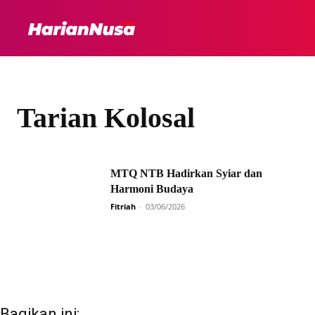
HEADLINE
INTER
Tarian Kolosal
MTQ NTB Hadirkan Syiar dan
Harmoni Budaya
Fitriah
-
03/06/2026
Bagikan ini: