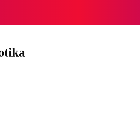
NASIONAL
NASIONAL
NTB
NEWSWIRE
MOR
otika