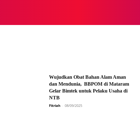
NASIONAL
NASIONAL
NTB
NEWSWIRE
MOR
Wujudkan Obat Bahan Alam Aman
dan Mendunia, BBPOM di Mataram
Gelar Bimtek untuk Pelaku Usaha di
NTB
Fitriah
-
08/09/2025