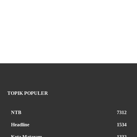
TOPIK POPULER
NTB
7312
Headline
1534
Kota Mataram
1332