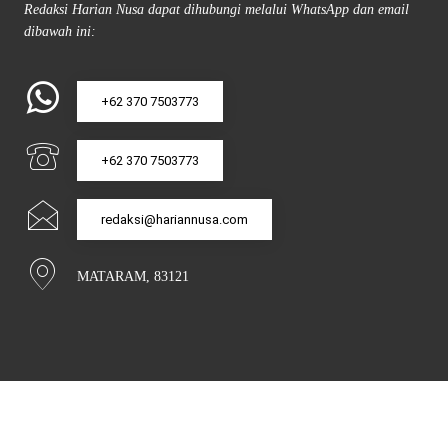
Redaksi Harian Nusa dapat dihubungi melalui WhatsApp dan email
dibawah ini:
+62 370 7503773
+62 370 7503773
redaksi@hariannusa.com
MATARAM, 83121