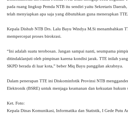
pada ruang lingkup Pemda NTB itu sendiri yaitu Sekretaris Daera
telah menyiapkan apa saja yang dibutuhkan guna menerapkan TTE
Kepala Dishub NTB Drs. Lalu Bayu Windya M.Si menambahkan TTE
mempercepat proses birokrasi.
“Ini adalah suatu terobosan. Jangan sampai nanti, seumpama pimpina
ditindaklanjuti oleh pimpinan karena kondisi jarak. TTE inilah ya
SKPD berada di luar kota,” beber Miq Bayu panggilan akrabnya.
Dalam penerapan TTE ini Diskominfotik Provinsi NTB menggandeng
Elektronik (BSRE) untuk menjaga keamanan dan kekuatan hukum se
Ket. Foto:
Kepala Dinas Komunikasi, Informatika dan Statistik, I Gede Putu A