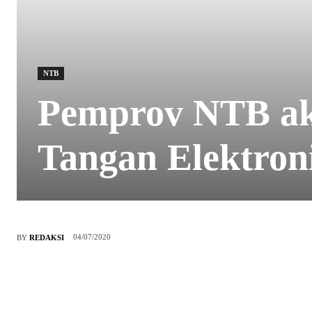
NTB
Pemprov NTB ak
Tangan Elektron
04/07/2020
BY
REDAKSI