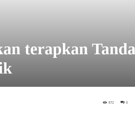
an terapkan Tand
ik
872
0