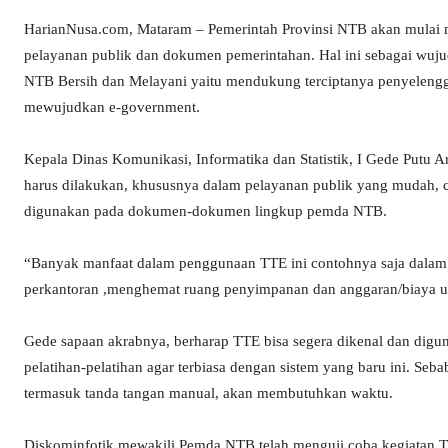
HarianNusa.com, Mataram – Pemerintah Provinsi NTB akan mulai 
pelayanan publik dan dokumen pemerintahan. Hal ini sebagai wu
NTB Bersih dan Melayani yaitu mendukung terciptanya penyelenggar
mewujudkan e-government.
Kepala Dinas Komunikasi, Informatika dan Statistik, I Gede Putu Ar
harus dilakukan, khususnya dalam pelayanan publik yang mudah, c
digunakan pada dokumen-dokumen lingkup pemda NTB.
“Banyak manfaat dalam penggunaan TTE ini contohnya saja dalam
perkantoran ,menghemat ruang penyimpanan dan anggaran/biaya u
Gede sapaan akrabnya, berharap TTE bisa segera dikenal dan digu
pelatihan-pelatihan agar terbiasa dengan sistem yang baru ini. Seb
termasuk tanda tangan manual, akan membutuhkan waktu.
Diskominfotik mewakili Pemda NTB telah menguji coba kegiatan TT