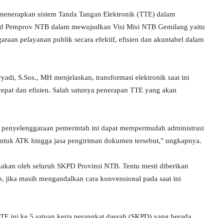
menerapkan sistem Tanda Tangan Elektronik (TTE) dalam
jud Pemprov NTB dalam mewujudkan Visi Misi NTB Gemilang yaitu
aan pelayanan publik secara efektif, efisien dan akuntabel dalam
yadi, S.Sos., MH menjelaskan, transformasi elektronik saat ini
epat dan efisien. Salah satunya penerapan TTE yang akan
 penyelenggaraan pemerintah ini dapat mempermudah administrasi
ntuk ATK hingga jasa pengiriman dokumen tersebut," ungkapnya.
nakan oleh seluruh SKPD Provinsi NTB. Tentu mesti diberikan
ab, jika masih mengandalkan cara konvensional pada saat ini
E ini ke 5 satuan kerja perangkat daerah (SKPD) yang berada