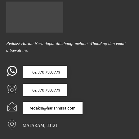
Redaksi Harian Nusa dapat dihubungi melalui WhatsApp dan email
dibawah ini:
+62 370 7503773
+62 370 7503773
redaksi@hariannusa.com
MATARAM, 83121