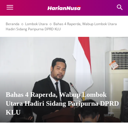
Beranda
Lombok Utara
Bahas 4 Raperda, Wabup Lombok Utara
Hadiri Sidang Paripurna DPRD KLU
Bahas 4 Raperda, Wabup Lombok
Utara Hadiri Sidang Paripurna DPRD
KLU