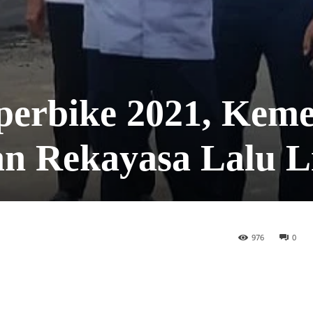
perbike 2021, Kem
an Rekayasa Lalu L
976
0