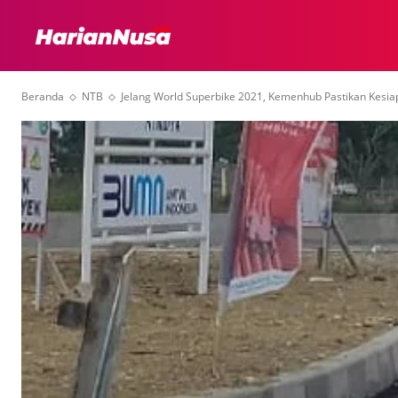
HEADLINE
INTER
Beranda
NTB
Jelang World Superbike 2021, Kemenhub Pastikan Kesia