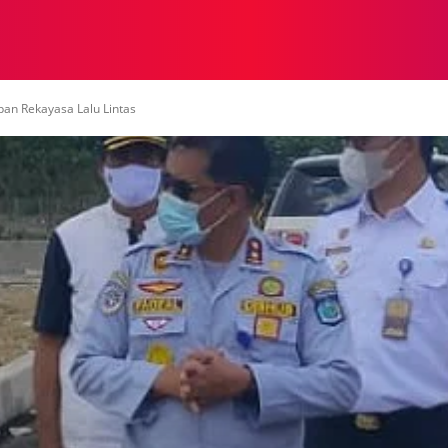
NASIONAL
NASIONAL
NTB
NEWSWIRE
MOR
pan Rekayasa Lalu Lintas