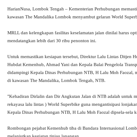
HarianNusa, Lombok Tengah – Kementerian Perhubungan memasti
kawasan The Mandalika Lombok menyambut gelaran World Superb
MRLL dan kelengkapan fasilitas keselamatan jalan dinilai harus opt
mendatangkan lebih dari 30 ribu penonton ini.
Untuk memastikan kesiapan tersebut, Direktur Lalu Lintas Ditjen 
Hubdat Kemenhub, Ahmad Yani dan Kepala Balai Pengelola Transpo
didampingi Kepala Dinas Perhubungan NTB, H Lalu Moh Faozal, m
di kawasan The Mandalika, Lombok Tengah, NTB.
"Kehadiran Dirlalin dan Dir Angkutan Jalan di NTB adalah untuk
rekayasa lalu lintas ) World Superbike guna mengantisipasi lonjakan
Kepala Dinas Perhubungan NTB, H Lalu Moh Faozal dipsela-sela k
Rombongan pejabat Kemenhub tiba di Bandara Internasional Lomb
melanjutkan kegiatan tinjau lapangan.