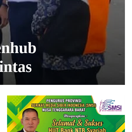
enhub
intas