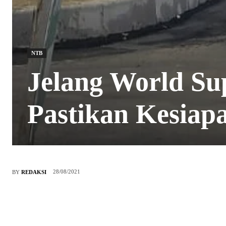
NTB
Jelang World Su
Pastikan Kesiap
28/08/2021
BY
REDAKSI