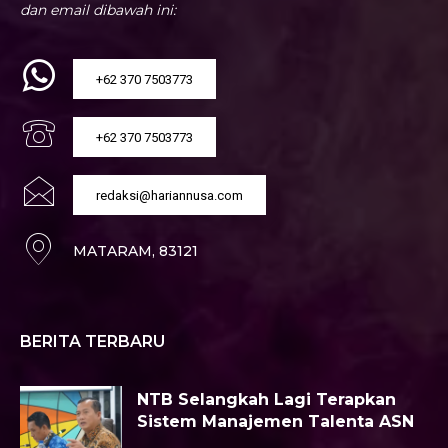
dan email dibawah ini:
+62 370 7503773
+62 370 7503773
redaksi@hariannusa.com
MATARAM, 83121
BERITA TERBARU
NTB Selangkah Lagi Terapkan
Sistem Manajemen Talenta ASN