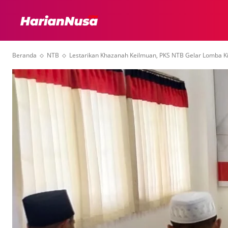
HEADLINE
INTER
Beranda
NTB
Lestarikan Khazanah Keilmuan, PKS NTB Gelar Lomba Ki