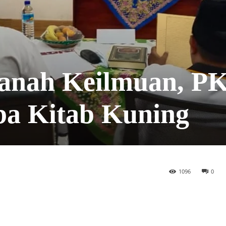
zanah Keilmuan, P
a Kitab Kuning
1096
0