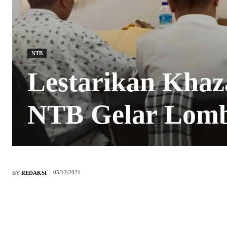
NTB
Lestarikan Kha
NTB Gelar Lomb
05/12/2021
BY
REDAKSI