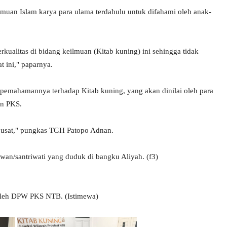
lmuan Islam karya para ulama terdahulu untuk difahami oleh anak-
kualitas di bidang keilmuan (Kitab kuning) ini sehingga tidak
t ini," paparnya.
a pemahamannya terhadap Kitab kuning, yang akan dinilai oleh para
an PKS.
 pusat," pungkas TGH Patopo Adnan.
awan/santriwati yang duduk di bangku Aliyah. (f3)
 oleh DPW PKS NTB. (Istimewa)