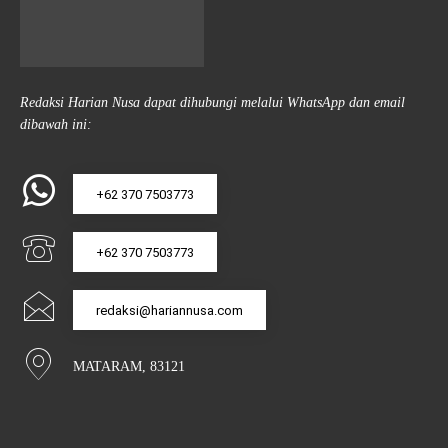
Redaksi Harian Nusa dapat dihubungi melalui WhatsApp dan email
dibawah ini:
+62 370 7503773
+62 370 7503773
redaksi@hariannusa.com
MATARAM, 83121