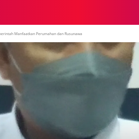
NASIONAL
NASIONAL
NTB
NEWSWIRE
MOR
merintah Manfaatkan Perumahan dan Rusunawa