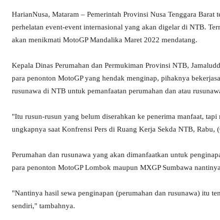
HarianNusa, Mataram – Pemerintah Provinsi Nusa Tenggara Barat 
perhelatan event-event internasional yang akan digelar di NTB. 
akan menikmati MotoGP Mandalika Maret 2022 mendatang.
Kepala Dinas Perumahan dan Permukiman Provinsi NTB, Jamalud
para penonton MotoGP yang hendak menginap, pihaknya bekerjas
rusunawa di NTB untuk pemanfaatan perumahan dan atau rusunawa
"Itu rusun-rusun yang belum diserahkan ke penerima manfaat, tapi
ungkapnya saat Konfrensi Pers di Ruang Kerja Sekda NTB, Rabu, (
Perumahan dan rusunawa yang akan dimanfaatkan untuk penginapan
para penonton MotoGP Lombok maupun MXGP Sumbawa nantinya, ses
"Nantinya hasil sewa penginapan (perumahan dan rusunawa) itu ten
sendiri," tambahnya.