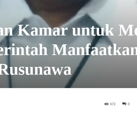
an Kamar untuk M
erintah Manfaatka
 Rusunawa
672
0