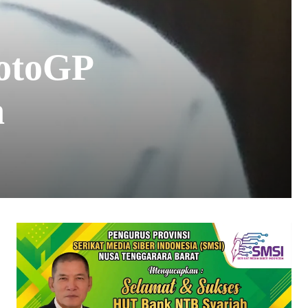
otoGP
n