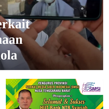
rkait
naan
ola