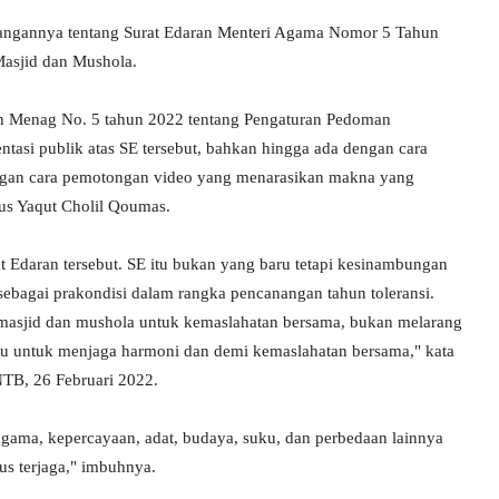
ngannya tentang Surat Edaran Menteri Agama Nomor 5 Tahun
asjid dan Mushola.
ran Menag No. 5 tahun 2022 tentang Pengaturan Pedoman
asi publik atas SE tersebut, bahkan hingga ada dengan cara
ngan cara pemotongan video yang menarasikan makna yang
us Yaqut Cholil Qoumas.
rat Edaran tersebut. SE itu bukan yang baru tetapi kesinambungan
sebagai prakondisi dalam rangka pencanangan tahun toleransi.
 masjid dan mushola untuk kemaslahatan bersama, bukan melarang
lu untuk menjaga harmoni dan demi kemaslahatan bersama," kata
NTB, 26 Februari 2022.
agama, kepercayaan, adat, budaya, suku, dan perbedaan lainnya
us terjaga," imbuhnya.