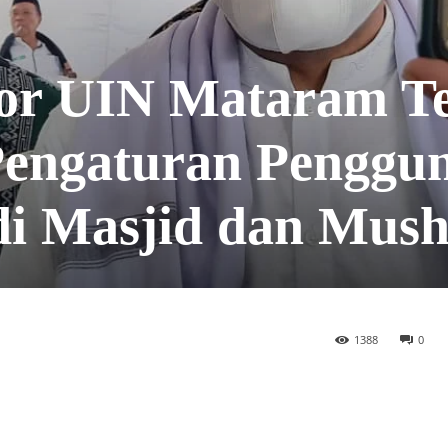
or UIN Mataram Te
Pengaturan Penggu
di Masjid dan Mush
1388
0