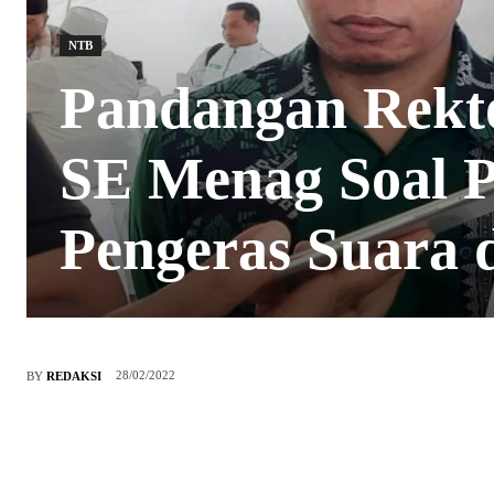
NTB
Pandangan Rekt
SE Menag Soal 
Pengeras Suara 
28/02/2022
BY
REDAKSI