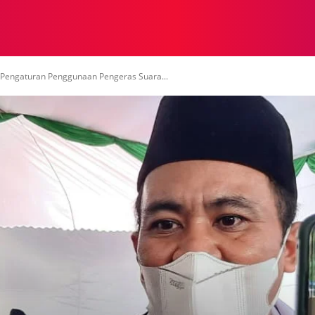
NASIONAL
NASIONAL
NTB
NEWSWIRE
MOR
 Pengaturan Penggunaan Pengeras Suara...