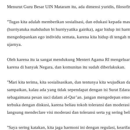
Menurut Guru Besar UIN Mataram itu, ada dimensi yuridis, filosofis
"Tugas kita adalah memberikan sosialisasi, dan edukasi kepada mas
(hurriyatuka mahdudun bi hurriyyatika gairika), agar hidup ini harmo
mengedepankan ego individu semata, karena kita hidup di tengah m
ujarnya.
Oleh karena itu ia sangat mendukung Menteri Agama RI mengeluar
karena di banyak Negara, dan komunitas itu sudah diberlakukan.
"Mari kita terima, kita sosialisasikan, dan tentunya kita wujudkan 
sampaikan, kalau ada yang tidak sependapat dengan isi Surat Edara
sebagaimana pesan suci dalam al-Qur’an. jangan mengedepan emosi
terbuka dengan diskusi, karena beliau tokoh toleransi dan modera
langsung mendeclare visi moderasi dan toleransi serta yg sering b
"Saya sering katakan, kita jaga harmoni ini dengan regulasi, keari