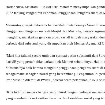
HarianNusa, Mataram – Rektor UIN Mataram menyampaikan panda
2022 tentang Pengaturan Pedoman Penggunaan Pengeras suara di M
Menurutnya, sejak beberapa hari setelah ditetapkannya Surat Eda
Penggunaan Pengeras suara di Masjid dan Mushola, banyak argument
menghina, melakukan gerakan provokasi di tengah masyarakat de
berbeda dari substansi yang disampaikan oleh Menteri Agama RI G
"Mari kita fahami secara utuh dan cermati pesan substantif dari Su
dari SE yang pernah dikeluarkan oleh Menteri sebelumnya. Hal ini 
Substansinya baik karena mengatur penggunaan pengeras suara di
sebagaimana sebagian narasi yang berkembang. Pengaturan ini per
Prof Masnun ditemui di PWNU, selesai acara pelantikan PCNU se-
"Kita hidup di negara bangsa yang plural dengan berbagai macam 
yang membutuhkan kearifan bersama dan kesalehan sosial yang ter