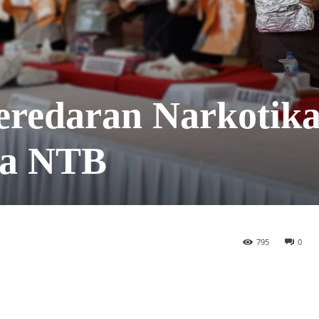
redaran Narkotika,
da NTB
795
0