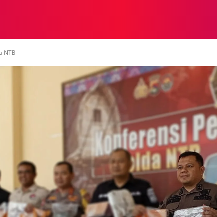
NASIONAL
NASIONAL
NTB
NEWSWIRE
MOR
da NTB