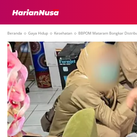
HEADLINE
INTER
Beranda
Gaya Hidup
Kesehatan
BBPOM Mataram Bongkar Distributo