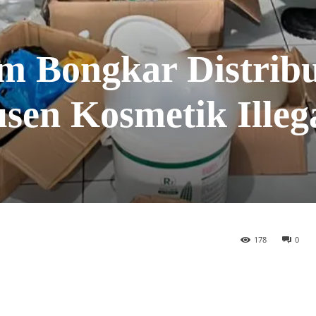
Bongkar Distribu
sen Kosmetik Illega
178
0