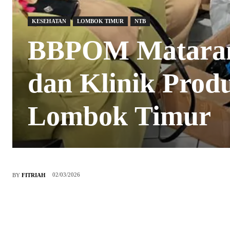
KESEHATAN
LOMBOK TIMUR
NTB
BBPOM Mataram 
dan Klinik Produ
Lombok Timur
02/03/2026
BY
FITRIAH