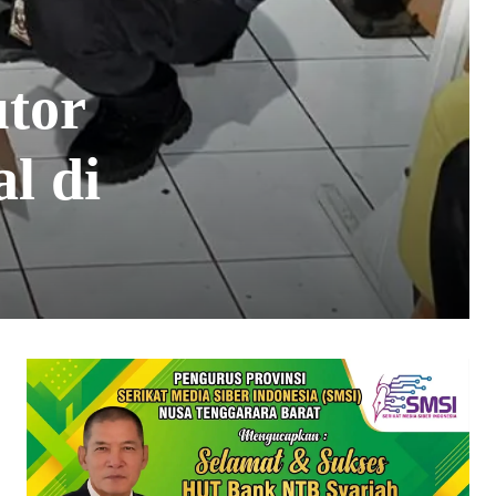
tor
l di