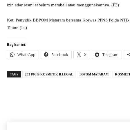
izin edar resmi sebelum membeli atau menggunakannya. (F3)
Ket. Penyidik BBPOM Mataram bersama Korwas PPNS Polda NTB me
Timur. (Ist)
Bagikan ini:
WhatsApp
Facebook
X
Telegram
TAGS
252 PICIS KOSMETIK ILLEGAL
BBPOM MATARAM
KOSMETI