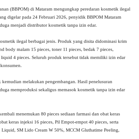
anan (BBPOM) di Mataram mengungkap peredaran kosmetik ilegal
ang digelar pada 24 Februari 2026, penyidik BBPOM Mataram
a menjadi distributor kosmetik tanpa izin edar.
smetik ilegal berbagai jenis. Produk yang disita didominasi krim
nd body malam 15 pieces, toner 11 pieces, bedak 7 pieces,
 liquid 4 pieces. Seluruh produk tersebut tidak memiliki izin edar
n konsumen.
dik kemudian melakukan pengembangan. Hasil penelusuran
iduga memproduksi sekaligus memasok kosmetik tanpa izin edar
s kembali menemukan 80 pieces sediaan farmasi dan obat keras
 obat keras injeksi 16 pieces, Pil Empot-empot 40 pieces, serta
ing Liquid, SM Lido Cream W 50%, MCCM Gluthatime Peeling,