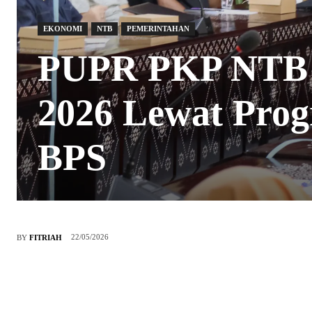
EKONOMI
NTB
PEMERINTAHAN
PUPR PKP NTB 
2026 Lewat Pro
BPS
22/05/2026
BY
FITRIAH