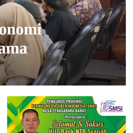
onomi
sama