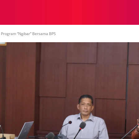
NASIONAL
NASIONAL
NTB
NEWSWIRE
MOR
 Program “Ngibar” Bersama BPS