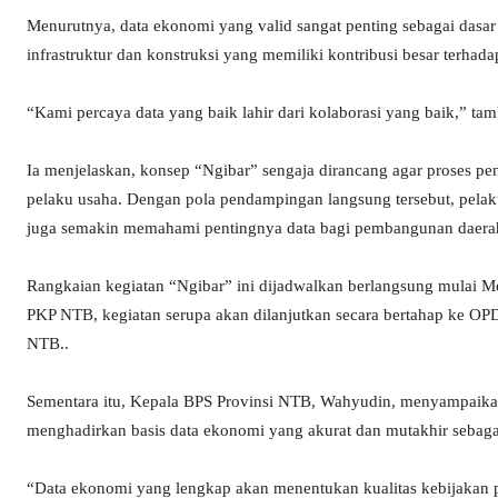
Menurutnya, data ekonomi yang valid sangat penting sebagai dasa
infrastruktur dan konstruksi yang memiliki kontribusi besar terh
“Kami percaya data yang baik lahir dari kolaborasi yang baik,” ta
Ia menjelaskan, konsep “Ngibar” sengaja dirancang agar proses pen
pelaku usaha. Dengan pola pendampingan langsung tersebut, pelaku 
juga semakin memahami pentingnya data bagi pembangunan daera
Rangkaian kegiatan “Ngibar” ini dijadwalkan berlangsung mulai M
PKP NTB, kegiatan serupa akan dilanjutkan secara bertahap ke OPD 
NTB..
Sementara itu, Kepala BPS Provinsi NTB, Wahyudin, menyampai
menghadirkan basis data ekonomi yang akurat dan mutakhir sebag
“Data ekonomi yang lengkap akan menentukan kualitas kebijakan p