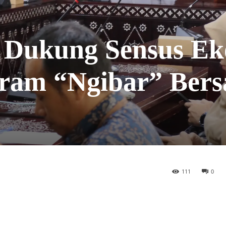
Dukung Sensus Ek
gram “Ngibar” Ber
111
0