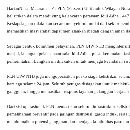
HarianNusa, Mataram – PT PLN (Persero) Unit Induk Wilayah Nus
kelistrikan dalam mendukung kelancaran perayaan Idul Adha 1447 
Kesiapsiagaan dilakukan secara menyeluruh mulai dari sektor pemba
memastikan masyarakat dapat menjalankan ibadah dengan aman d
Sebagai bentuk komitmen pelayanan, PLN UIW NTB mengintensifkan 
masjid, lapangan pelaksanaan salat Idul Adha, pusat keramaian, fasi
pemerintahan. Langkah ini dilakukan untuk menjaga keandalan si
PLN UIW NTB juga mengoperasikan posko siaga kelistrikan selama
bersiaga selama 24 jam. Seluruh petugas disiagakan untuk melakuk
gangguan, hingga memastikan respons layanan pelanggan berjalan o
Dari sisi operasional, PLN memastikan seluruh infrastruktur kelistr
pemeliharaan preventif pada jaringan distribusi, gardu induk, ser
meminimalkan potensi gangguan dan menjaga kontinuitas pasokan l