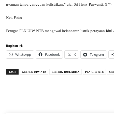
nyaman tanpa gangguan kelistrikan,” ujar Sri Heny Purwanti. (F*)
Ket. Foto:
Petugas PLN UIW NTB mengawal kelancaran listrik perayaan Idul A
Bagikan ini:
WhatsApp
Facebook
X
Telegram
TAGS
GM PLN UIW NTB
LISTRIK IDUL ADHA
PLN UIW NTB
SR