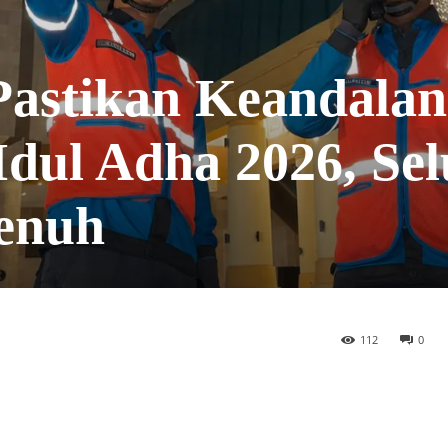
stikan Keandalan
Idul Adha 2026, Se
Penuh
112
0