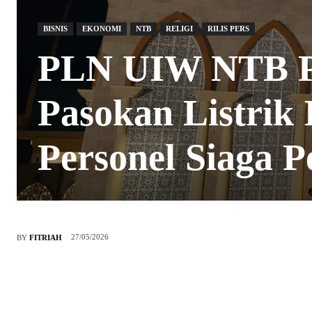
BISNIS
EKONOMI
NTB
RELIGI
RILIS PERS
PLN UIW NTB Pa
Pasokan Listrik 
Personel Siaga 
27/05/2026
BY
FITRIAH