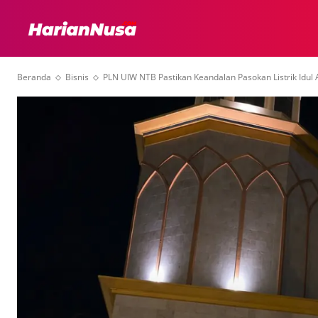
HEADLINE
INTER
Beranda
Bisnis
PLN UIW NTB Pastikan Keandalan Pasokan Listrik Idul 