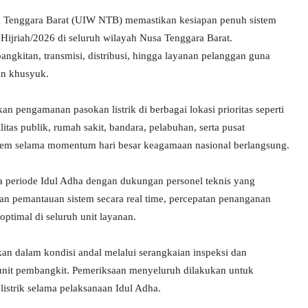
a Tenggara Barat (UIW NTB) memastikan kesiapan penuh sistem
Hijriah/2026 di seluruh wilayah Nusa Tenggara Barat.
ngkitan, transmisi, distribusi, hingga layanan pelanggan guna
an khusyuk.
pengamanan pasokan listrik di berbagai lokasi prioritas seperti
litas publik, rumah sakit, bandara, pelabuhan, serta pusat
stem selama momentum hari besar keagamaan nasional berlangsung.
 periode Idul Adha dengan dukungan personel teknis yang
an pemantauan sistem secara real time, percepatan penanganan
ptimal di seluruh unit layanan.
ikan dalam kondisi andal melalui serangkaian inspeksi dan
ta unit pembangkit. Pemeriksaan menyeluruh dilakukan untuk
istrik selama pelaksanaan Idul Adha.