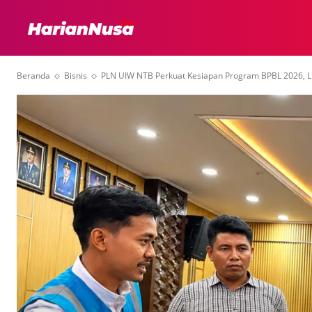
HEADLINE
INTER
Beranda
Bisnis
PLN UIW NTB Perkuat Kesiapan Program BPBL 2026, Lib