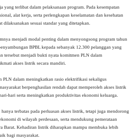
erja yang terlibat dalam pelaksanaan program. Pada kesempatan
ional, alat kerja, serta perlengkapan keselamatan dan kesehatan
 dilaksanakan sesuai standar yang ditetapkan.
lumnya menjadi modal penting dalam menyongsong program tahun
 penyambungan BPBL kepada sebanyak 12.300 pelanggan yang
ian tersebut menjadi bukti nyata komitmen PLN dalam
ati akses listrik secara mandiri.
 PLN dalam meningkatkan rasio elektrifikasi sekaligus
syarakat berpenghasilan rendah dapat memperoleh akses listrik
hari-hari serta meningkatkan produktivitas ekonomi keluarga.
nya terbatas pada perluasan akses listrik, tetapi juga mendorong
ekonomi di wilayah perdesaan, serta mendukung pemerataan
ra Barat. Kehadiran listrik diharapkan mampu membuka lebih
aik bagi masyarakat.