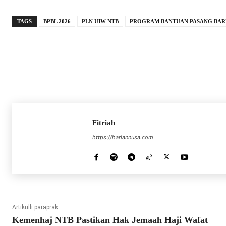
TAGS
BPBL 2026
PLN UIW NTB
PROGRAM BANTUAN PASANG BARU 
Fitriah
https://hariannusa.com
Artikulli paraprak
Kemenhaj NTB Pastikan Hak Jemaah Haji Wafat