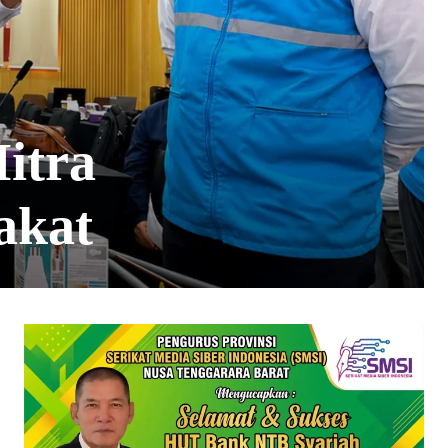
itra
akat