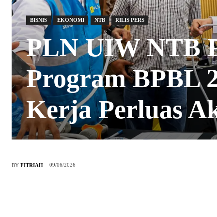
BISNIS
EKONOMI
NTB
RILIS PERS
PLN UIW NTB P
Program BPBL 20
Kerja Perluas Ak
09/06/2026
BY
FITRIAH