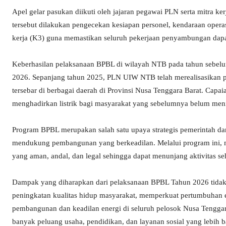
Apel gelar pasukan diikuti oleh jajaran pegawai PLN serta mitra k
tersebut dilakukan pengecekan kesiapan personel, kendaraan operas
kerja (K3) guna memastikan seluruh pekerjaan penyambungan dapat
Keberhasilan pelaksanaan BPBL di wilayah NTB pada tahun sebe
2026. Sepanjang tahun 2025, PLN UIW NTB telah merealisasikan
tersebar di berbagai daerah di Provinsi Nusa Tenggara Barat. Capa
menghadirkan listrik bagi masyarakat yang sebelumnya belum menikm
Program BPBL merupakan salah satu upaya strategis pemerintah dan
mendukung pembangunan yang berkeadilan. Melalui program ini, ma
yang aman, andal, dan legal sehingga dapat menunjang aktivitas se
Dampak yang diharapkan dari pelaksanaan BPBL Tahun 2026 tidak ha
peningkatan kualitas hidup masyarakat, memperkuat pertumbuhan 
pembangunan dan keadilan energi di seluruh pelosok Nusa Tengga
banyak peluang usaha, pendidikan, dan layanan sosial yang lebih b