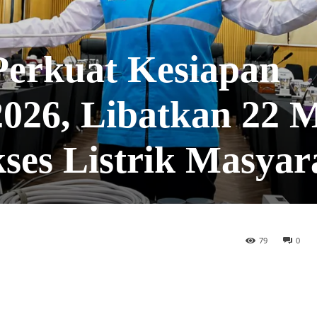
erkuat Kesiapan
26, Libatkan 22 M
ses Listrik Masyar
79
0