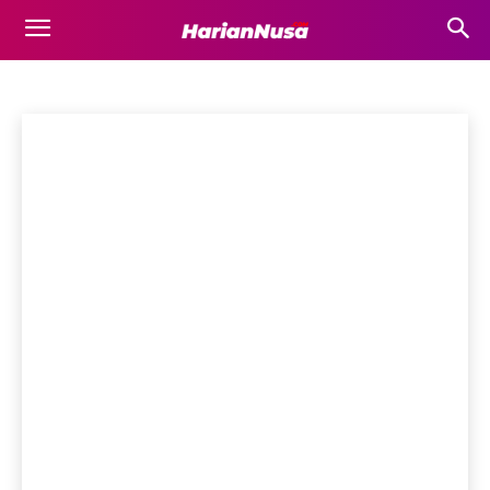
SUMBAWA
Bima
Bisnis
Business
Destinasi Wisata
Dompu
Ekonomi
Beranda
Sumbawa