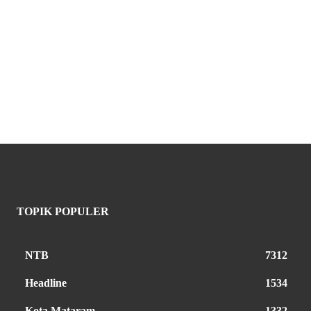
TOPIK POPULER
NTB
7312
Headline
1534
Kota Mataram
1332