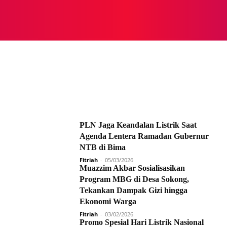
NASIONAL
NASIONAL
NTB
NEWSWIRE
MOR
PLN Jaga Keandalan Listrik Saat
Agenda Lentera Ramadan Gubernur
NTB di Bima
Fitriah
-
05/03/2026
Muazzim Akbar Sosialisasikan
Program MBG di Desa Sokong,
Tekankan Dampak Gizi hingga
Ekonomi Warga
Fitriah
-
03/02/2026
Promo Spesial Hari Listrik Nasional