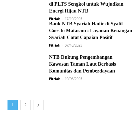
di PLTS Sengkol untuk Wujudkan
Energi Hijau NTB
Fitriah
-
17/10/2025
Bank NTB Syariah Hadir di Syafif
Goes to Mataram : Layanan Keuangan
Syariah Catat Capaian Positif
Fitriah
-
07/10/2025
NTB Dukung Pengembangan
Kawasan Taman Laut Berbasis
Komunitas dan Pemberdayaan
Fitriah
-
10/06/2025
1
2