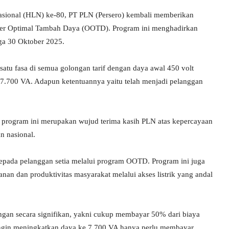
asional (HLN) ke-80, PT PLN (Persero) kembali memberikan
tober Optimal Tambah Daya (OOTD). Program ini menghadirkan
ga 30 Oktober 2025.
satu fasa di semua golongan tarif dengan daya awal 450 volt
7.700 VA. Adapun ketentuannya yaitu telah menjadi pelanggan
 program ini merupakan wujud terima kasih PLN atas kepercayaan
n nasional.
ada pelanggan setia melalui program OOTD. Program ini juga
 dan produktivitas masyarakat melalui akses listrik yang andal
gan secara signifikan, yakni cukup membayar 50% dari biaya
ngin meningkatkan daya ke 7.700 VA hanya perlu membayar