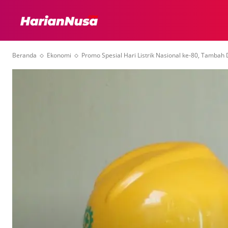
HEADLINE
INTER
Beranda
Ekonomi
Promo Spesial Hari Listrik Nasional ke-80, Tambah 