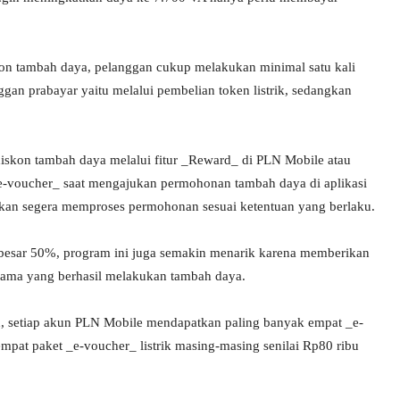
kon tambah daya, pelanggan cukup melakukan minimal satu kali
ggan prabayar yaitu melalui pembelian token listrik, sedangkan
diskon tambah daya melalui fitur _Reward_ di PLN Mobile atau
_e-voucher_ saat mengajukan permohonan tambah daya di aplikasi
 akan segera memproses permohonan sesuai ketentuan yang berlaku.
besar 50%, program ini juga semakin menarik karena memberikan
ertama yang berhasil melakukan tambah daya.
, setiap akun PLN Mobile mendapatkan paling banyak empat _e-
pat paket _e-voucher_ listrik masing-masing senilai Rp80 ribu