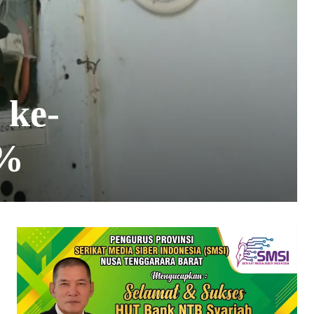
 ke-
0%