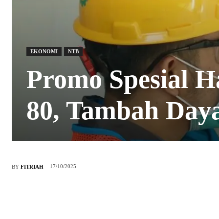
EKONOMI
NTB
Promo Spesial Ha
80, Tambah Daya
17/10/2025
BY
FITRIAH