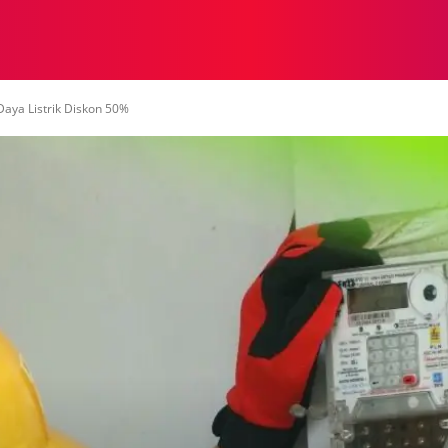
NASIONAL
NASIONAL
NTB
NEWSWIRE
MOR
Daya Listrik Diskon 50%