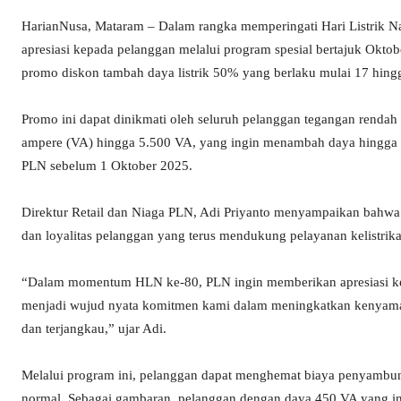
HarianNusa, Mataram – Dalam rangka memperingati Hari Listrik N
apresiasi kepada pelanggan melalui program spesial bertajuk Ok
promo diskon tambah daya listrik 50% yang berlaku mulai 17 hing
Promo ini dapat dinikmati oleh seluruh pelanggan tegangan rendah 
ampere (VA) hingga 5.500 VA, yang ingin menambah daya hingga 
PLN sebelum 1 Oktober 2025.
Direktur Retail dan Niaga PLN, Adi Priyanto menyampaikan bahwa
dan loyalitas pelanggan yang terus mendukung pelayanan kelistrika
“Dalam momentum HLN ke-80, PLN ingin memberikan apresiasi kep
menjadi wujud nyata komitmen kami dalam meningkatkan kenyamanan
dan terjangkau,” ujar Adi.
Melalui program ini, pelanggan dapat menghemat biaya penyambun
normal. Sebagai gambaran, pelanggan dengan daya 450 VA yang i