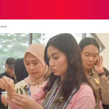
NASIONAL
NASIONAL
NTB
NEWSWIRE
MOR
ombok