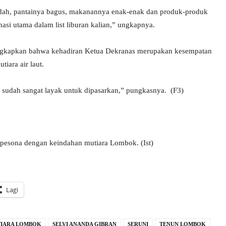
dah, pantainya bagus, makanannya enak-enak dan produk-produk
si utama dalam list liburan kalian,” ungkapnya.
ungkapkan bahwa kehadiran Ketua Dekranas merupakan kesempatan
iara air laut.
but sudah sangat layak untuk dipasarkan,” pungkasnya. (F3)
pesona dengan keindahan mutiara Lombok. (Ist)
Lagi
IARA LOMBOK
SELVI ANANDA GIBRAN
SERUNI
TENUN LOMBOK