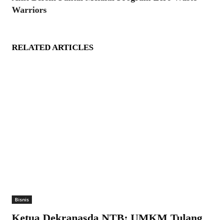
Warriors
RELATED ARTICLES
Bisnis
Ketua Dekranasda NTB: UMKM Tulang