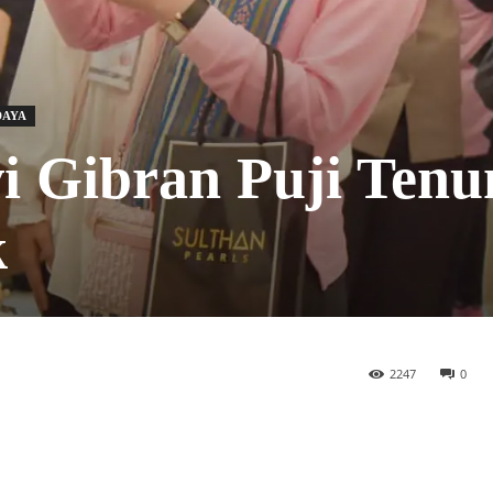
DAYA
vi Gibran Puji Ten
k
2247
0