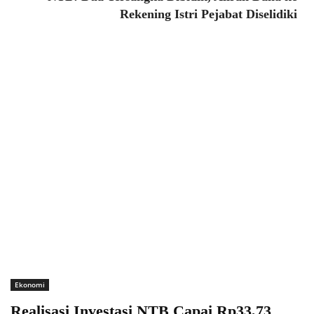
Rekening Istri Pejabat Diselidiki
Ekonomi
Realisasi Investasi NTB Capai Rp33,73