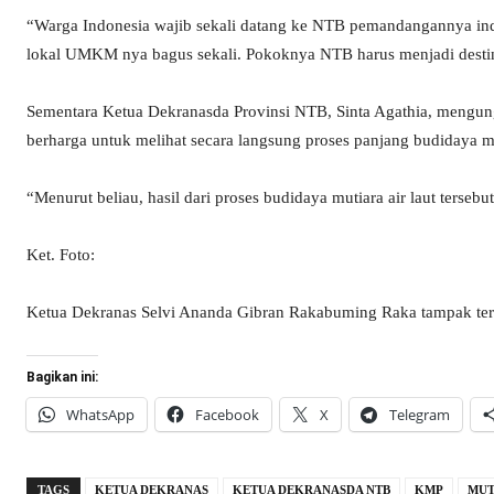
“Warga Indonesia wajib sekali datang ke NTB pemandangannya in
lokal UMKM nya bagus sekali. Pokoknya NTB harus menjadi destina
Sementara Ketua Dekranasda Provinsi NTB, Sinta Agathia, meng
berharga untuk melihat secara langsung proses panjang budidaya mut
“Menurut beliau, hasil dari proses budidaya mutiara air laut terse
Ket. Foto:
Ketua Dekranas Selvi Ananda Gibran Rakabuming Raka tampak ter
Bagikan ini:
WhatsApp
Facebook
X
Telegram
TAGS
KETUA DEKRANAS
KETUA DEKRANASDA NTB
KMP
MUT