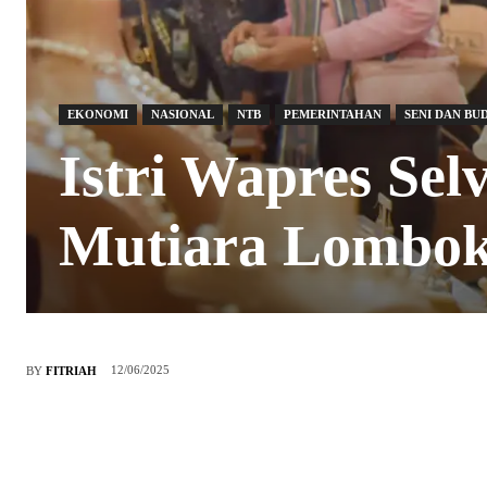
EKONOMI
NASIONAL
NTB
PEMERINTAHAN
SENI DAN BU
Istri Wapres Sel
Mutiara Lombo
12/06/2025
BY
FITRIAH