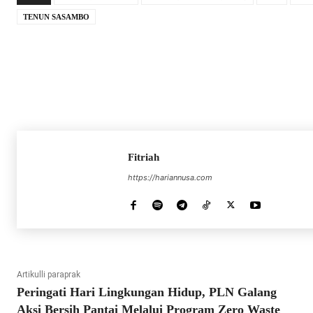
TENUN SASAMBO
Fitriah
https://hariannusa.com
Artikulli paraprak
Peringati Hari Lingkungan Hidup, PLN Galang
Aksi Bersih Pantai Melalui Program Zero Waste