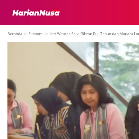
HEADLINE
INTER
Beranda
Ekonomi
Istri Wapres Selvi Gibran Puji Tenun dan Mutiara L