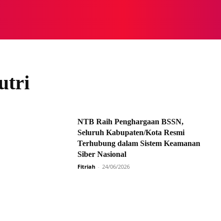
NASIONAL
NASIONAL
NTB
NEWSWIRE
MOR
utri
NTB Raih Penghargaan BSSN,
Seluruh Kabupaten/Kota Resmi
Terhubung dalam Sistem Keamanan
Siber Nasional
Fitriah
-
24/06/2026