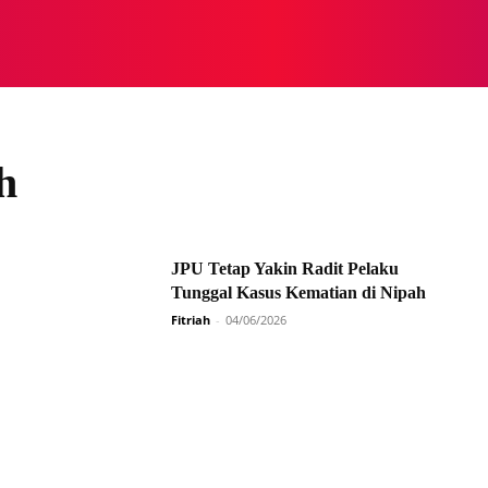
NASIONAL
NASIONAL
NTB
NEWSWIRE
MOR
h
JPU Tetap Yakin Radit Pelaku
Tunggal Kasus Kematian di Nipah
Fitriah
-
04/06/2026