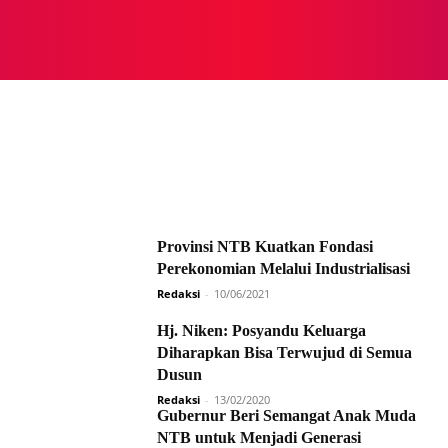
NASIONAL
NASIONAL
NTB
NEWSWIRE
MOR
Provinsi NTB Kuatkan Fondasi
Perekonomian Melalui Industrialisasi
Redaksi
-
10/06/2021
Hj. Niken: Posyandu Keluarga
Diharapkan Bisa Terwujud di Semua
Dusun
Redaksi
-
13/02/2020
Gubernur Beri Semangat Anak Muda
NTB untuk Menjadi Generasi