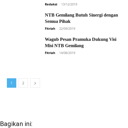
Redaksi
-
13/12/2019
NTB Gemilang Butuh Sinergi dengan
Semua Pihak
Fitriah
-
22/09/2019
Wagub Pesan Pramuka Dukung Visi
Misi NTB Gemilang
Fitriah
-
14/08/2019
1
2
Bagikan ini: