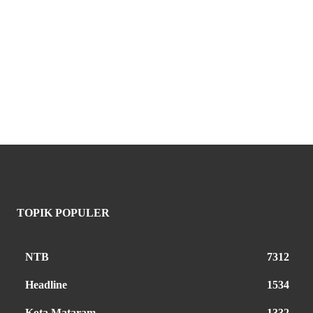
TOPIK POPULER
NTB
7312
Headline
1534
Kota Mataram
1332