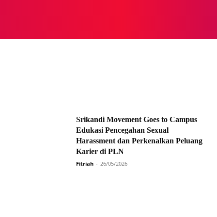
NASIONAL
NASIONAL
NTB
NEWSWIRE
MOR
Srikandi Movement Goes to Campus
Edukasi Pencegahan Sexual
Harassment dan Perkenalkan Peluang
Karier di PLN
Fitriah
-
26/05/2026