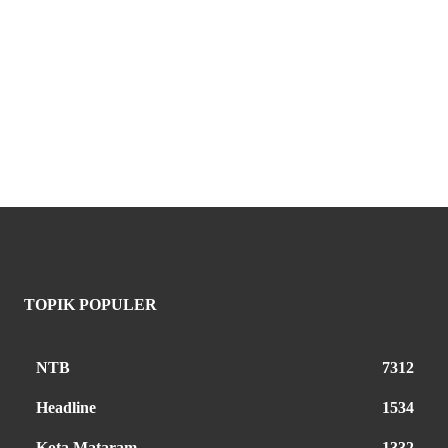
TOPIK POPULER
NTB
7312
Headline
1534
Kota Mataram
1332