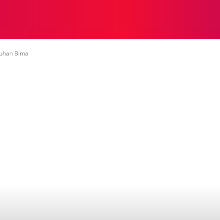
NASIONAL
NASIONAL
NTB
NEWSWIRE
MOR
buhan Bima