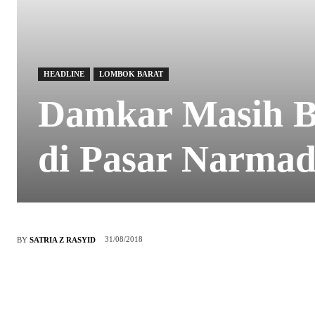
HEADLINE
LOMBOK BARAT
Damkar Masih B
di Pasar Narma
31/08/2018
BY
SATRIA Z RASYID