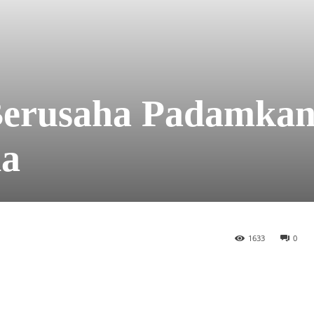
erusaha Padamkan
da
1633
0