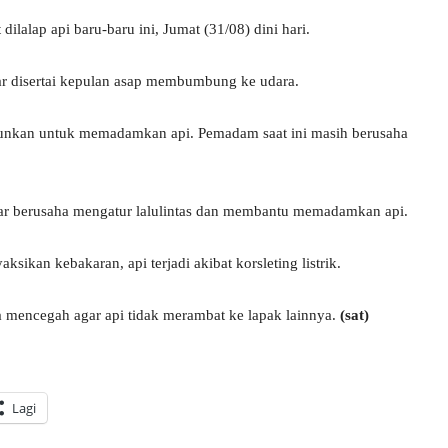
alap api baru-baru ini, Jumat (31/08) dini hari.
ar disertai kepulan asap membumbung ke udara.
urunkan untuk memadamkan api. Pemadam saat ini masih berusaha
ar berusaha mengatur lalulintas dan membantu memadamkan api.
ikan kebakaran, api terjadi akibat korsleting listrik.
 mencegah agar api tidak merambat ke lapak lainnya.
(sat)
Lagi