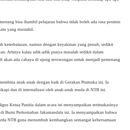
enang bisa diambil pelajaran bahwa tidak boleh ada rasa pesimis
atu yang mustahil.
nuh keterbatasan, namun dengan keyakinan yang penuh, sedikit
hkan. Artinya kalau adik-adik punya masalah sedikit dalam
llah akan ada cahaya di ujung terowongan untuk menjadi pemenang
embina anak-anak dengan baik di Gerakan Pramuka ini. Ia
api dan di internalisasi oleh anak-anak muda di NTB ini.
igus Ketua Panitia dalam acara ini menyampaikan terimakasinya
a di Bumi Perkemahan Jakamandala ini. Ia menyampaikan bahwa
n kwarda NTB guna menumbuh kembangkan semangat kebersamaan