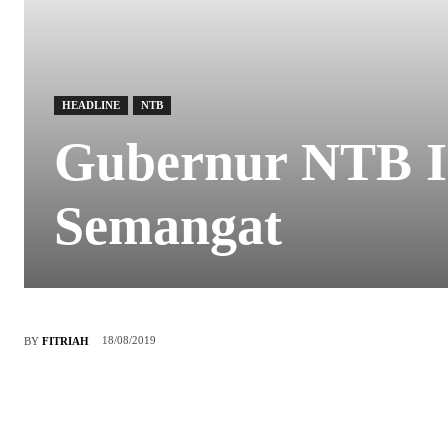
HEADLINE
NTB
Gubernur NTB I
Semangat
18/08/2019
BY
FITRIAH