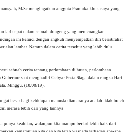
limansyah, M.Sc mengingatkan anggota Pramuka khususnya yang
gan lari cepat dalam sebuah dongeng yang memenangkan
ndingan ini kelinci dengan angkuh menyempatkan diri beristirahat
erjalan lambat. Namun dalam cerita tersebut yang lebih dulu
perti sebuah cerita tentang perlombaan di hutan, perlombaan
san Gubernur saat menghadiri Gebyar Pesta Siaga dalam rangka Hari
a, Minggu, (18/08/19).
angat besar bagi kehidupan manusia diantaranya adalah tidak boleh
ri merasa lebih dari yang lainnya.
a punya keahlian, walaupun kita mampu berlari lebih baik dari
amerkan kemampuan kita dan kita tetap waspada terhadap apa-apa