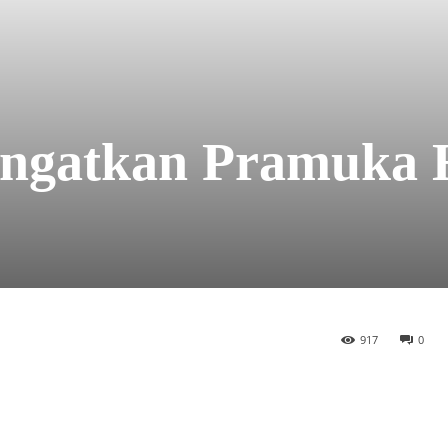
ngatkan Pramuka 
917
0