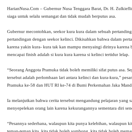
HarianNusa.Com – Gubernur Nusa Tenggara Barat, Dr. H. Zulkief
siaga untuk selalu semangat dan tidak mudah berputus asa.
Gubernur mecontohkan, seekor kura kura dalam sebuah pertandin
pertandingan dengan seekor kelinci. Dikisahkan bahwa dalam perta
karena yakin kura- kura tak kan mampu menyaingi dirinya karena b
mencapai finish adalah si kura kura karena si kelinci tertidur lelap.
“Seorang Anggota Pramuka tidak boleh memiliki sifat putus asa. Se
tersebut adalah perlombaan lari antara kelinci dan kura-kura,” pe
Pramuka ke-58 dan HUT RI ke-74 di Bumi Perkemahan Jaka Mandal
Ia melanjutkan bahwa cerita tersebut mengandung pelajaran yang s
menyepelekan orang lain karena kekurangannya sementara diri sendi
“Pesannya sederhana, walaupun kita punya kelebihan, walaupun kit
teman-teman kita, kita tidak boleh sombong, kita tidak boleh mem