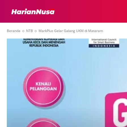
HEADLINE
INTER
Beranda
NTB
MarkPlus Gelar Galang UKM di Mataram