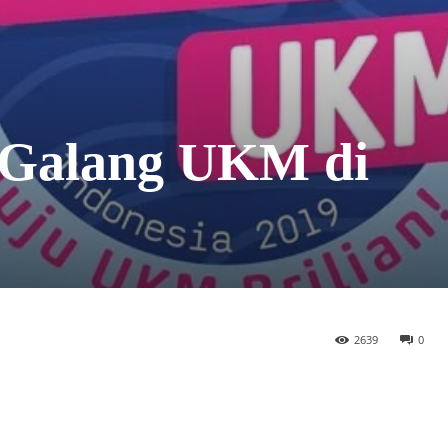
 Galang UKM di
2639
0