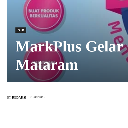
NTB
MarkPlus Gelar
Mataram
28/09/2019
BY
REDAKSI