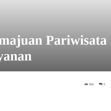
ajuan Pariwisata
yanan
806
0