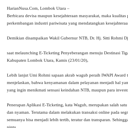
HarianNusa.Com, Lombok Utara –
Berbicara devisa maupun kesejahteraan masyarakat, maka kualitas 
perkembangan industri pariwisata yang mendatangkan kesejahteraan
Demikian disampaikan Wakil Gubernur NTB, Dr. Hj. Sitti Rohmi Dj
saat melaunching E-Ticketing Penyeberangan menuju Destinasi Tiga 
Kabupaten Lombok Utara, Kamis (23/01/20),
Lebih lanjut Umi Rohmi sapaan akrab wagub peraih IWAPI Award t
menjelaskan, bahwa kenyamanan dalam pelayanan menjadi hal yan
yang ingin menikmati sensasi keindahan NTB, maupun para investo
Penerapan Aplikasi E-Ticketing, kata Wagub, merupakan salah sa
dan nyaman. Terutama dalam melakukan transaksi online pada segm
semuanya bisa menjadi lebih tertib, teratur dan transparan. Sehing
pintu.