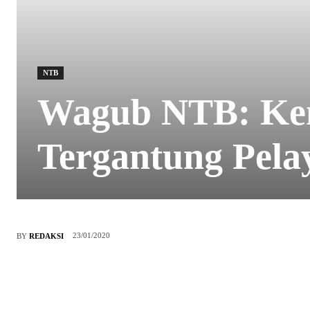
NTB
Wagub NTB: Kem
Tergantung Pela
23/01/2020
BY
REDAKSI