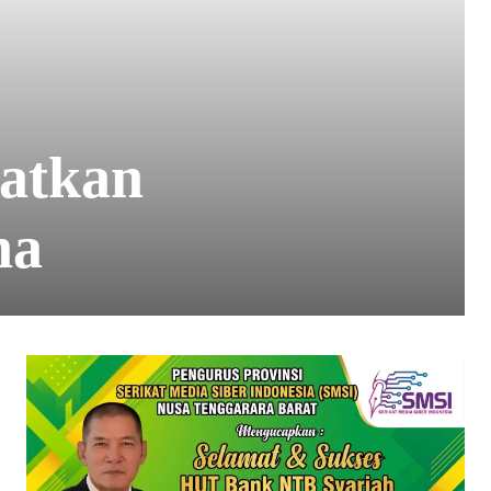
atkan
na