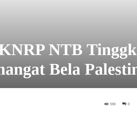
, KNRP NTB Tinggk
mangat Bela Palesti
590
0