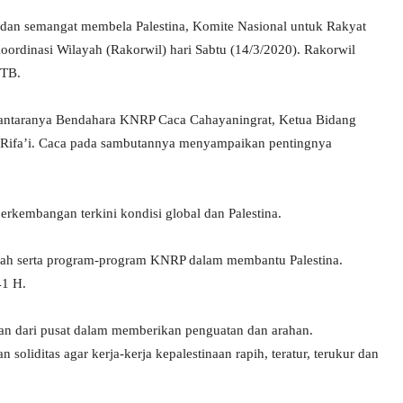
dan semangat membela Palestina, Komite Nasional untuk Rakyat
ordinasi Wilayah (Rakorwil) hari Sabtu (14/3/2020). Rakorwil
NTB.
iantaranya Bendahara KNRP Caca Cahayaningrat, Ketua Bidang
 Rifa’i. Caca pada sambutannya menyampaikan pentingnya
kembangan terkini kondisi global dan Palestina.
ayah serta program-program KNRP dalam membantu Palestina.
41 H.
n dari pusat dalam memberikan penguatan dan arahan.
oliditas agar kerja-kerja kepalestinaan rapih, teratur, terukur dan