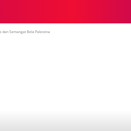
NASIONAL
NASIONAL
NTB
NEWSWIRE
MOR
as dan Semangat Bela Palestina