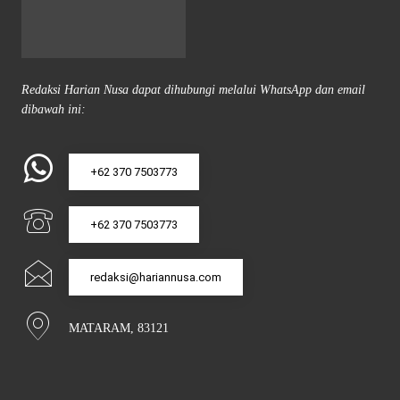
Redaksi Harian Nusa dapat dihubungi melalui WhatsApp dan email
dibawah ini:
+62 370 7503773
+62 370 7503773
redaksi@hariannusa.com
MATARAM, 83121