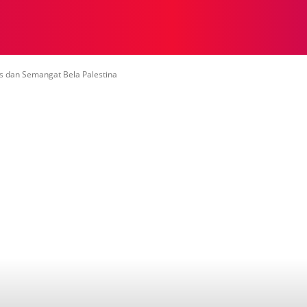
NASIONAL
NASIONAL
NTB
NEWSWIRE
MOR
as dan Semangat Bela Palestina