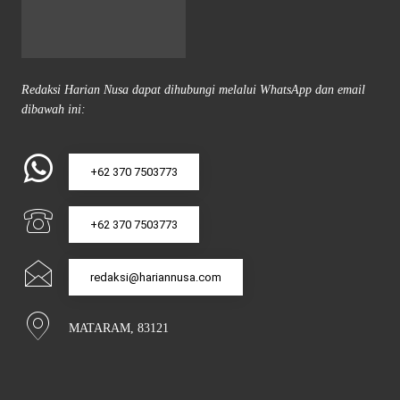
Redaksi Harian Nusa dapat dihubungi melalui WhatsApp dan email
dibawah ini:
+62 370 7503773
+62 370 7503773
redaksi@hariannusa.com
MATARAM, 83121