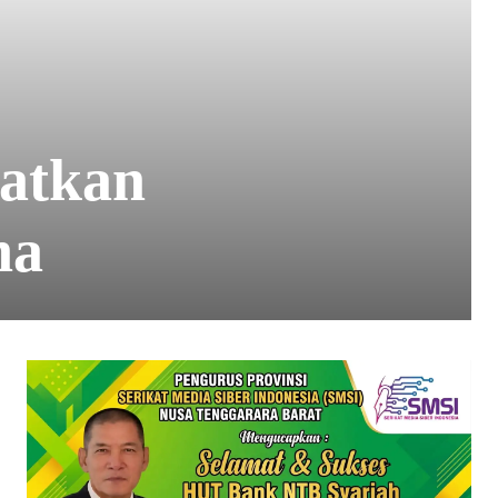
atkan
na