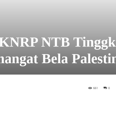
, KNRP NTB Tinggk
mangat Bela Palesti
661
0