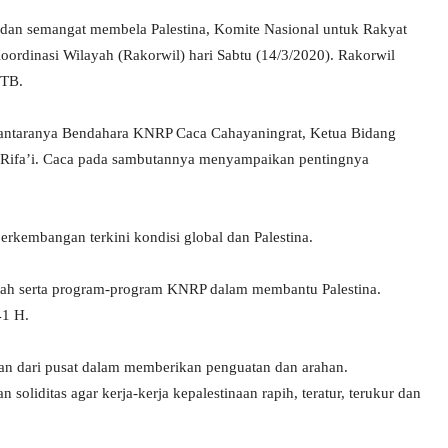
dan semangat membela Palestina, Komite Nasional untuk Rakyat
ordinasi Wilayah (Rakorwil) hari Sabtu (14/3/2020). Rakorwil
NTB.
iantaranya Bendahara KNRP Caca Cahayaningrat, Ketua Bidang
 Rifa’i. Caca pada sambutannya menyampaikan pentingnya
kembangan terkini kondisi global dan Palestina.
ayah serta program-program KNRP dalam membantu Palestina.
41 H.
n dari pusat dalam memberikan penguatan dan arahan.
oliditas agar kerja-kerja kepalestinaan rapih, teratur, terukur dan