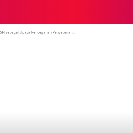
NASIONAL
NASIONAL
NTB
NEWSWIRE
MOR
ASN sebagai Upaya Pencegahan Penyebaran...