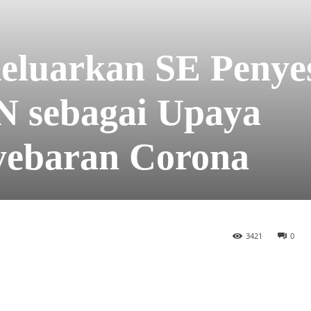
eluarkan SE Penye
N sebagai Upaya
yebaran Corona
3421
0