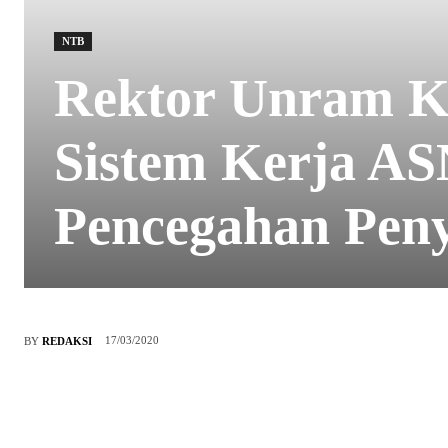
NTB
Rektor Unram K
Sistem Kerja AS
Pencegahan Pen
17/03/2020
BY
REDAKSI