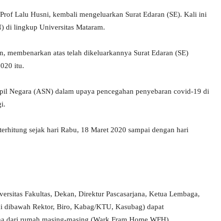
rof Lalu Husni, kembali mengeluarkan Surat Edaran (SE). Kali ini
N) di lingkup Universitas Mataram.
 membenarkan atas telah dikeluarkannya Surat Edaran (SE)
020 itu.
 Sipil Negara (ASN) dalam upaya pencegahan penyebaran covid-19 di
i.
terhitung sejak hari Rabu, 18 Maret 2020 sampai dengan hari
versitas Fakultas, Dekan, Direktur Pascasarjana, Ketua Lembaga,
di dibawah Rektor, Biro, Kabag/KTU, Kasubag) dapat
ama dari rumah masing-masing (Wark Fram Home WFH).