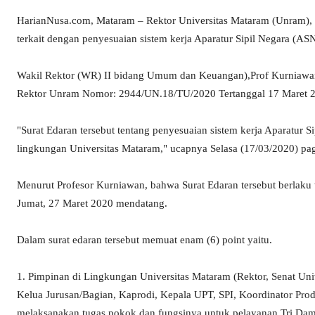
HarianNusa.com, Mataram – Rektor Universitas Mataram (Unram), P
terkait dengan penyesuaian sistem kerja Aparatur Sipil Negara (AS
Wakil Rektor (WR) II bidang Umum dan Keuangan),Prof Kurniawan,
Rektor Unram Nomor: 2944/UN.18/TU/2020 Tertanggal 17 Maret 2
"Surat Edaran tersebut tentang penyesuaian sistem kerja Aparatur
lingkungan Universitas Mataram," ucapnya Selasa (17/03/2020) pag
Menurut Profesor Kurniawan, bahwa Surat Edaran tersebut berlaku 
Jumat, 27 Maret 2020 mendatang.
Dalam surat edaran tersebut memuat enam (6) point yaitu.
1. Pimpinan di Lingkungan Universitas Mataram (Rektor, Senat Uni
Kelua Jurusan/Bagian, Kaprodi, Kepala UPT, SPI, Koordinator Pro
melaksanakan tugas pokok dan fungsinya untuk pelayanan Tri D