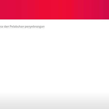
NASIONAL
NASIONAL
NTB
NEWSWIRE
MOR
sata dan Pelabuhan penyebrangan