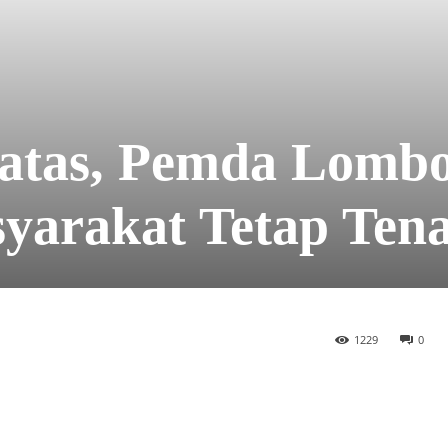
Batas, Pemda Lomb
yarakat Tetap Ten
1229
0