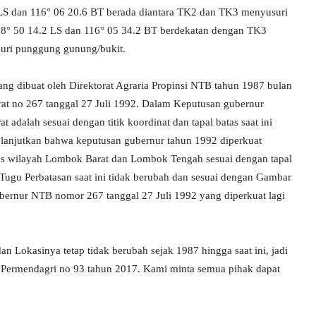
2 LS dan 116° 06 20.6 BT berada diantara TK2 dan TK3 menyusuri
 08° 50 14.2 LS dan 116° 05 34.2 BT berdekatan dengan TK3
suri punggung gunung/bukit.
ang dibuat oleh Direktorat Agraria Propinsi NTB tahun 1987 bulan
rat no 267 tanggal 27 Juli 1992. Dalam Keputusan gubernur
dalah sesuai dengan titik koordinat dan tapal batas saat ini
elanjutkan bahwa keputusan gubernur tahun 1992 diperkuat
as wilayah Lombok Barat dan Lombok Tengah sesuai dengan tapal
Tugu Perbatasan saat ini tidak berubah dan sesuai dengan Gambar
bernur NTB nomor 267 tanggal 27 Juli 1992 yang diperkuat lagi
an Lokasinya tetap tidak berubah sejak 1987 hingga saat ini, jadi
h Permendagri no 93 tahun 2017. Kami minta semua pihak dapat