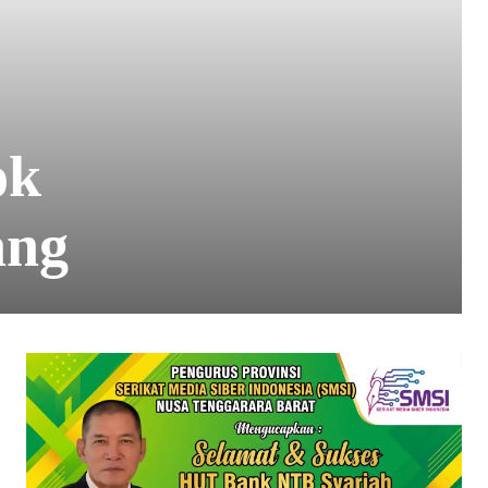
ok
ang