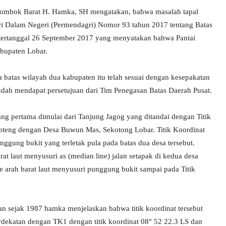
 Lombok Barat H. Hamka, SH mengatakan, bahwa masalah tapal
teri Dalam Negeri (Permendagri) Nomor 93 tahun 2017 tentang Batas
rtanggal 26 September 2017 yang menyatakan bahwa Pantai
bupaten Lobar.
a batas wilayah dua kabupaten itu telah sesuai dengan kesepakatan
sudah mendapat persetujuan dari Tim Penegasan Batas Daerah Pusat.
yang pertama dimulai dari Tanjung Jagog yang ditandai dengan Titik
oteng dengan Desa Buwun Mas, Sekotong Lobar. Titik Koordinat
nggung bukit yang terletak pula pada batas dua desa tersebut.
rat laut menyusuri as (median line) jalan setapak di kedua desa
ke arah barat laut menyusuri punggung bukit sampai pada Titik
pkan sejak 1987 hamka menjelaskan bahwa titik koordinat tersebut
erdekatan dengan TK1 dengan titik koordinat 08° 52 22.3 LS dan